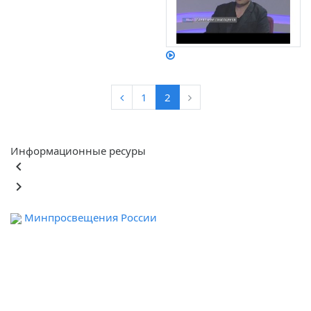
1
2
Информационные ресуры
keyboard_arrow_left
keyboard_arrow_right
Минпросвещения России
Ф
обра