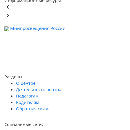
Информационные ресуры
keyboard_arrow_left
keyboard_arrow_right
Минпросвещения России
Ф
обра
Разделы:
О центре
Деятельность центра
Педагогам
Родителям
Обратная связь
Социальные сети: