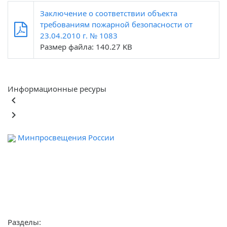
Заключение о соответствии объекта
требованиям пожарной безопасности от
23.04.2010 г. № 1083
Размер файла: 140.27 KB
Информационные ресуры
keyboard_arrow_left
keyboard_arrow_right
Минпросвещения России
Феде
обра
Разделы: