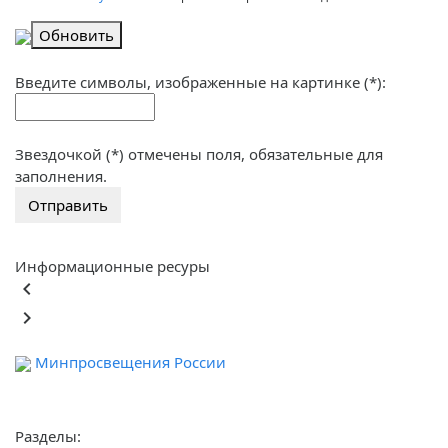
Обновить
Введите символы, изображенные на картинке (*):
Звездочкой (*) отмечены поля, обязательные для
заполнения.
Информационные ресуры
keyboard_arrow_left
keyboard_arrow_right
Минпросвещения России
Ф
обра
Разделы: