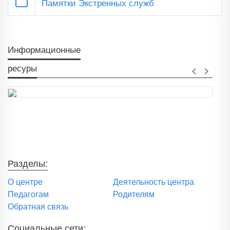
Памятки Экстренных служб
Информационные
ресуры
keyboard_arrow_left
keyboard_arrow_right
Разделы:
О центре
Деятельность центра
Педагогам
Родителям
Обратная связь
Социальные сети: