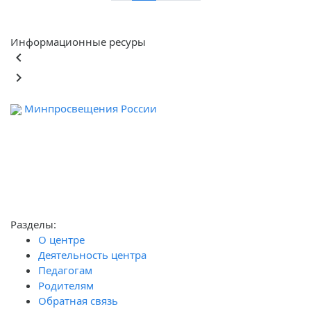
Информационные ресуры
keyboard_arrow_left
keyboard_arrow_right
Минпросвещения России
Ф
обра
Разделы:
О центре
Деятельность центра
Педагогам
Родителям
Обратная связь