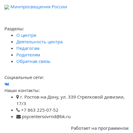
Минпросвещения России
Ф
обра
Разделы:
О центре
Деятельность центра
Педагогам
Родителям
Обратная связь
Социальные сети:
Наши контакты:
г. Ростов-на-Дону, ул. 339 Стрелковой дивизии,
17/3
+7 863 225-07-52
psycentersovrnd@bk.ru
Работает на программном