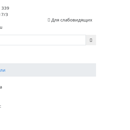
. 339
17/3
Для слабовидящих
u
сте 35 ЛЕТ!
ели
а
: