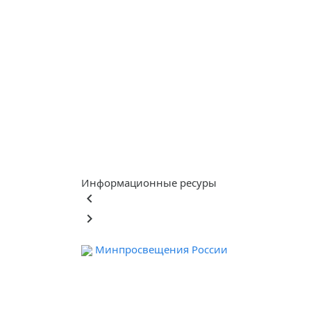
Информационные ресуры
keyboard_arrow_left
keyboard_arrow_right
Минпросвещения России