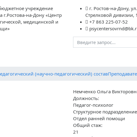
бюджетное учреждение
г. Ростов-на-Дону, ул
а г.Ростова-на-Дону «Центр
Стрелковой дивизии, 
огической, медицинской и
+7 863 225-07-52
ощи»
psycentersovrnd@bk.r
агогам
Родителям
Обратная связь
Контакты
Вме
Педагогический (научно-педагогический) состав
Преподават
Немченко Ольга Викторовн
Должность:
Педагог-психолог
Структурное подразделение
Отдел ранней помощи
Общий стаж:
21