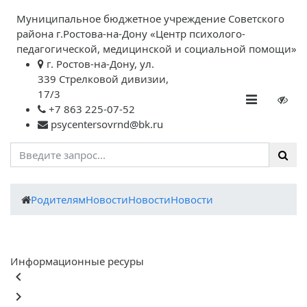
Муниципальное бюджетное учреждение Советского
района г.Ростова-на-Дону «Центр психолого-
педагогической, медицинской и социальной помощи»
г. Ростов-на-Дону, ул.
339 Стрелковой дивизии,
17/3
+7 863 225-07-52
psycentersovrnd@bk.ru
Родителям
Новости
Новости
Новости
Информационные ресуры
keyboard_arrow_left
keyboard_arrow_right